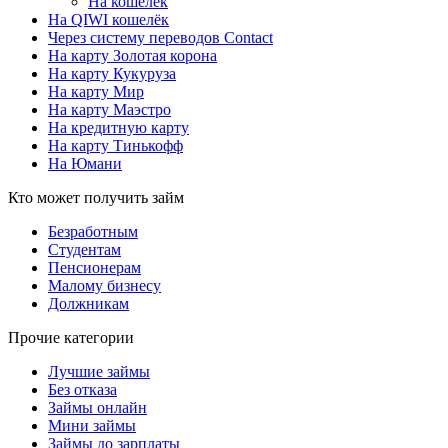
На кошелек
На QIWI кошелёк
Через систему переводов Contact
На карту Золотая корона
На карту Кукуруза
На карту Мир
На карту Маэстро
На кредитную карту
На карту Тинькофф
На Юмани
Кто может получить займ
Безработным
Студентам
Пенсионерам
Малому бизнесу
Должникам
Прочие категории
Лучшие займы
Без отказа
Займы онлайн
Мини займы
Займы до зарплаты