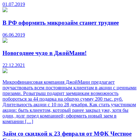
01.07.2019
В РФ оформить микрозайм станет труднее
06.06.2019
Новогоднее чудо в ДжойМани!
22.12.2021
Микрофинансовая компания ДжойМани предлагает
поучаствовать всем постоянным клиентам в акции с ценными
призами. Розыгрыш подарит заемщикам возможность
побороться за 44 подарка на общую сумму 200 тыс. руб.
Длительность акции с 10 по 28 декабря. Как стать участником
акции: быть клиентом, который ранее закрыл уже, хотя бы
один, долг перед компанией; оформить новый заем в
компании […]
Займ со скидкой к 23 февраля от МФК Честное