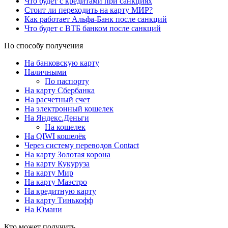
Что будет с кредитами при санкциях
Стоит ли переходить на карту МИР?
Как работает Альфа-Банк после санкций
Что будет с ВТБ банком после санкций
По способу получения
На банковскую карту
Наличными
По паспорту
На карту Сбербанка
На расчетный счет
На электронный кошелек
На Яндекс.Деньги
На кошелек
На QIWI кошелёк
Через систему переводов Contact
На карту Золотая корона
На карту Кукуруза
На карту Мир
На карту Маэстро
На кредитную карту
На карту Тинькофф
На Юмани
Кто может получить