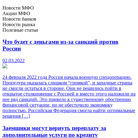
Новости МФО
Акции МФО
Новости банков
Новости рынка
Полезные статьи
Что будет с деньгами из-за санкций против
России
02.03.2022
24 февраля 2022 года Россия начала военную спецоперацию.
Процедура оказалась слишком “громкой”, и западные страны
не смогли остаться в стороне. Они не решились пойти в
открытое столкновение с Россией и вместо этого наложили на
нее ряд санкций. Это привело к существенному обострению
финансовой ситуации, но не обесточило экономику
полностью. Российская Федерация смогла найти оптимальные
решения […]
Заемщики могут вернуть переплату за
дополнительные услуги по кредиту