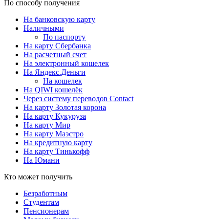
По способу получения
На банковскую карту
Наличными
По паспорту
На карту Сбербанка
На расчетный счет
На электронный кошелек
На Яндекс.Деньги
На кошелек
На QIWI кошелёк
Через систему переводов Contact
На карту Золотая корона
На карту Кукуруза
На карту Мир
На карту Маэстро
На кредитную карту
На карту Тинькофф
На Юмани
Кто может получить
Безработным
Студентам
Пенсионерам