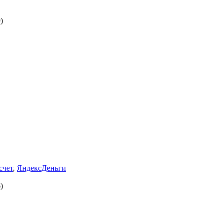
)
счет
,
ЯндексДеньги
)