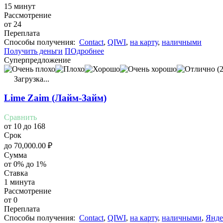
15 минут
Рассмотрение
от 24
Переплата
Cпособы получения:
Contact
,
QIWI
,
на карту
,
наличными
Получить деньги
ПОдробнее
Суперпредложение
(2
Загрузка...
Lime Zaim (Лайм-Займ)
Сравнить
от 10 до 168
Срок
до
70,000.00
₽
Сумма
от 0% до 1%
Ставка
1 минута
Рассмотрение
от 0
Переплата
Cпособы получения:
Contact
,
QIWI
,
на карту
,
наличными
,
Янде