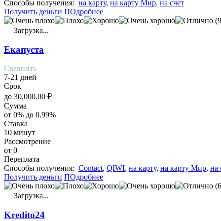
Cпособы получения:
на карту
,
на карту Мир
,
на счет
Получить деньги
ПОдробнее
(9
Загрузка...
Екапуста
Сравнить
7-21 дней
Срок
до
30,000.00
₽
Сумма
от 0% до 0.99%
Ставка
10 минут
Рассмотрение
от 0
Переплата
Cпособы получения:
Contact
,
QIWI
,
на карту
,
на карту Мир
,
на 
Получить деньги
ПОдробнее
(6
Загрузка...
Kredito24