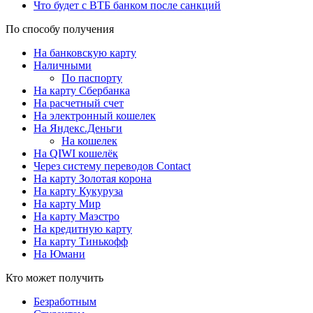
Что будет с ВТБ банком после санкций
По способу получения
На банковскую карту
Наличными
По паспорту
На карту Сбербанка
На расчетный счет
На электронный кошелек
На Яндекс.Деньги
На кошелек
На QIWI кошелёк
Через систему переводов Contact
На карту Золотая корона
На карту Кукуруза
На карту Мир
На карту Маэстро
На кредитную карту
На карту Тинькофф
На Юмани
Кто может получить
Безработным