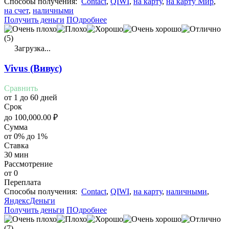
Cпособы получения:
Contact
,
QIWI
,
на карту
,
на карту Мир
,
на счет
,
наличными
Получить деньги
ПОдробнее
(5)
Загрузка...
Vivus (Вивус)
Сравнить
от 1 до 60 дней
Срок
до
100,000.00
₽
Сумма
от 0% до 1%
Ставка
30 мин
Рассмотрение
от 0
Переплата
Cпособы получения:
Contact
,
QIWI
,
на карту
,
наличными
,
ЯндексДеньги
Получить деньги
ПОдробнее
(7)