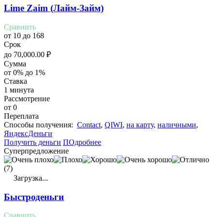
Lime Zaim (Лайм-Займ)
Сравнить
от 10 до 168
Срок
до
70,000.00
₽
Сумма
от 0% до 1%
Ставка
1 минута
Рассмотрение
от 0
Переплата
Cпособы получения:
Contact
,
QIWI
,
на карту
,
наличными
,
ЯндексДеньги
Получить деньги
ПОдробнее
Суперпредложение
(7)
Загрузка...
Быстроденьги
Сравнить