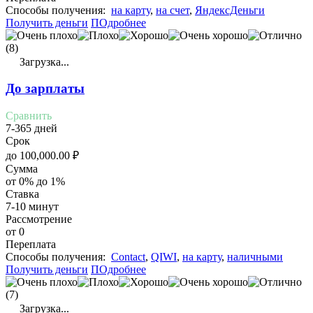
Cпособы получения:
на карту
,
на счет
,
ЯндексДеньги
Получить деньги
ПОдробнее
(8)
Загрузка...
До зарплаты
Сравнить
7-365 дней
Срок
до
100,000.00
₽
Сумма
от 0% до 1%
Ставка
7-10 минут
Рассмотрение
от 0
Переплата
Cпособы получения:
Contact
,
QIWI
,
на карту
,
наличными
Получить деньги
ПОдробнее
(7)
Загрузка...