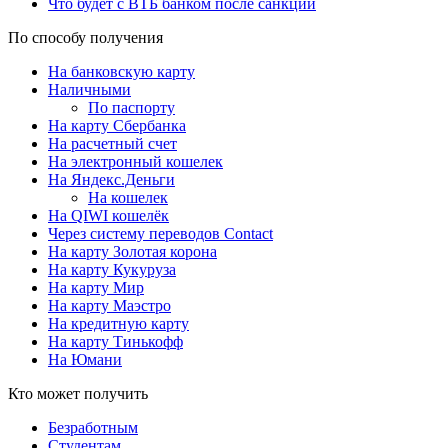
Что будет с ВТБ банком после санкций
По способу получения
На банковскую карту
Наличными
По паспорту
На карту Сбербанка
На расчетный счет
На электронный кошелек
На Яндекс.Деньги
На кошелек
На QIWI кошелёк
Через систему переводов Contact
На карту Золотая корона
На карту Кукуруза
На карту Мир
На карту Маэстро
На кредитную карту
На карту Тинькофф
На Юмани
Кто может получить
Безработным
Студентам