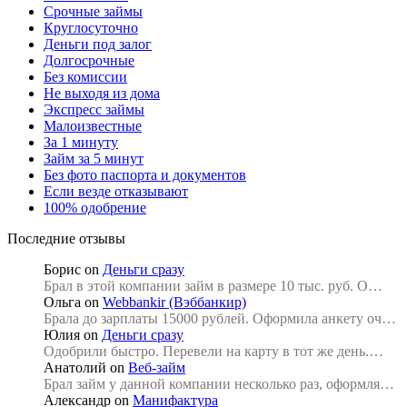
Срочные займы
Круглосуточно
Деньги под залог
Долгосрочные
Без комиссии
Не выходя из дома
Экспресс займы
Малоизвестные
За 1 минуту
Займ за 5 минут
Без фото паспорта и документов
Если везде отказывают
100% одобрение
Последние отзывы
Борис
on
Деньги сразу
Брал в этой компании займ в размере 10 тыс. руб. О…
Ольга
on
Webbankir (Вэббанкир)
Брала до зарплаты 15000 рублей. Оформила анкету оч…
Юлия
on
Деньги сразу
Одобрили быстро. Перевели на карту в тот же день.…
Анатолий
on
Веб-займ
Брал займ у данной компании несколько раз, оформля…
Александр
on
Манифактура