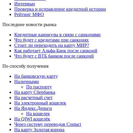
Интервью
Проверка и исправление кредитной истории
Рейтинг МФО
Последние новости рынка
Кредитные каникулы в связи с санкциями
Что будет с кредитами при санкциях
Стоит ли переходить на карту МИР?
Как работает Альфа-Банк после санкций
Что будет с ВТБ банком после санкций
По способу получения
На банковскую карту
Наличными
По паспорту
На карту Сбербанка
На расчетный счет
На электронный кошелек
На Яндекс.Деньги
На кошелек
На QIWI кошелёк
Через систему переводов Contact
На карту Золотая корона