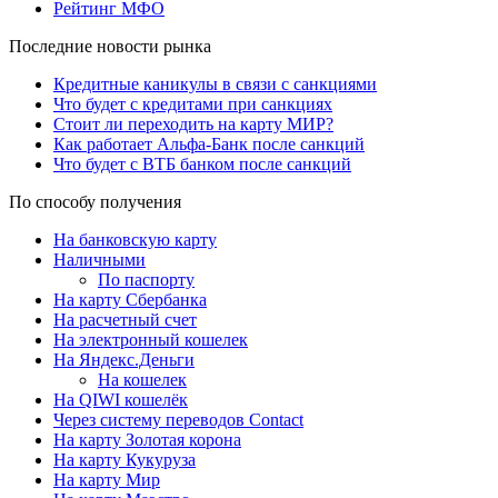
Рейтинг МФО
Последние новости рынка
Кредитные каникулы в связи с санкциями
Что будет с кредитами при санкциях
Стоит ли переходить на карту МИР?
Как работает Альфа-Банк после санкций
Что будет с ВТБ банком после санкций
По способу получения
На банковскую карту
Наличными
По паспорту
На карту Сбербанка
На расчетный счет
На электронный кошелек
На Яндекс.Деньги
На кошелек
На QIWI кошелёк
Через систему переводов Contact
На карту Золотая корона
На карту Кукуруза
На карту Мир