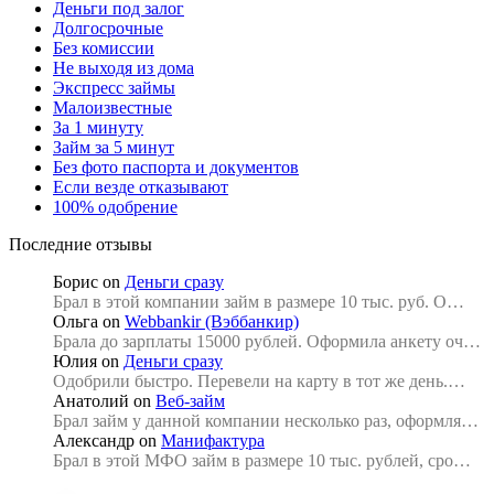
Деньги под залог
Долгосрочные
Без комиссии
Не выходя из дома
Экспресс займы
Малоизвестные
За 1 минуту
Займ за 5 минут
Без фото паспорта и документов
Если везде отказывают
100% одобрение
Последние отзывы
Борис
on
Деньги сразу
Брал в этой компании займ в размере 10 тыс. руб. О…
Ольга
on
Webbankir (Вэббанкир)
Брала до зарплаты 15000 рублей. Оформила анкету оч…
Юлия
on
Деньги сразу
Одобрили быстро. Перевели на карту в тот же день.…
Анатолий
on
Веб-займ
Брал займ у данной компании несколько раз, оформля…
Александр
on
Манифактура
Брал в этой МФО займ в размере 10 тыс. рублей, сро…