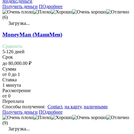
ЯндексДеньги
Получить деньги
ПОдробнее
(6)
Загрузка...
MoneyMan (МаниМен)
Сравнить
5-126 дней
Срок
до
80,000.00
₽
Сумма
от 0 до 1
Ставка
1 минута
Рассмотрение
от 0
Переплата
Cпособы получения:
Contact
,
на карту
,
наличными
Получить деньги
ПОдробнее
(9)
Загрузка...