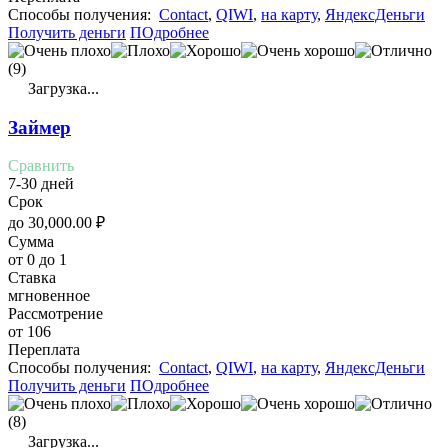
Cпособы получения:
Contact
,
QIWI
,
на карту
,
ЯндексДеньги
Получить деньги
ПОдробнее
(9)
Загрузка...
Займер
Сравнить
7-30 дней
Срок
до
30,000.00
₽
Сумма
от 0 до 1
Ставка
мгновенное
Рассмотрение
от 106
Переплата
Cпособы получения:
Contact
,
QIWI
,
на карту
,
ЯндексДеньги
Получить деньги
ПОдробнее
(8)
Загрузка...