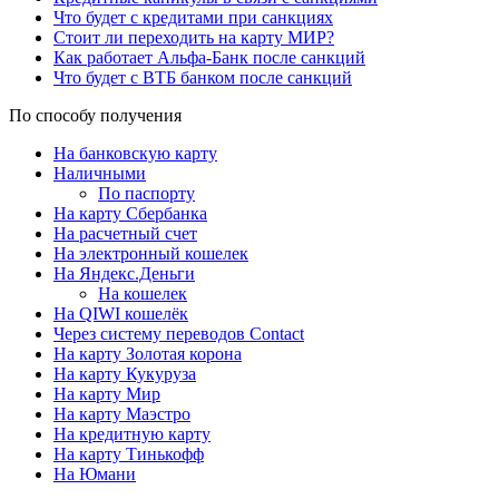
Что будет с кредитами при санкциях
Стоит ли переходить на карту МИР?
Как работает Альфа-Банк после санкций
Что будет с ВТБ банком после санкций
По способу получения
На банковскую карту
Наличными
По паспорту
На карту Сбербанка
На расчетный счет
На электронный кошелек
На Яндекс.Деньги
На кошелек
На QIWI кошелёк
Через систему переводов Contact
На карту Золотая корона
На карту Кукуруза
На карту Мир
На карту Маэстро
На кредитную карту
На карту Тинькофф
На Юмани