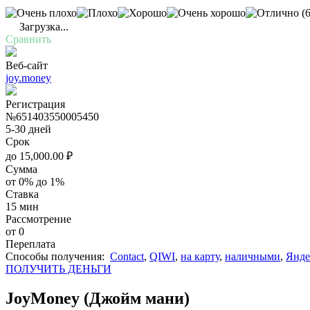
(6
Загрузка...
Сравнить
Веб-сайт
joy.money
Регистрация
№651403550005450
5-30 дней
Срок
до
15,000.00
₽
Сумма
от 0% до 1%
Ставка
15 мин
Рассмотрение
от 0
Переплата
Cпособы получения:
Contact
,
QIWI
,
на карту
,
наличными
,
Янде
ПОЛУЧИТЬ ДЕНЬГИ
JoyMoney (Джойм мани)