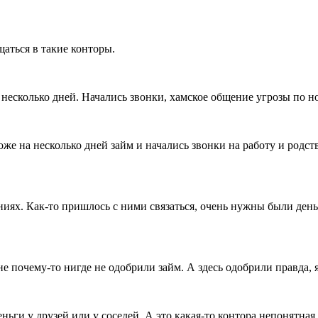
аться в такие конторы.
несколько дней. Начались звонки, хамское общение угрозы по но
же на несколько дней займ и начались звонки на работу и родст
иях. Как-то пришлось с ними связаться, очень нужны были день
е почему-то нигде не одобрили займ. А здесь одобрили правда, я
еньги у друзей или у соседей. А это какая-то контора непонятная.