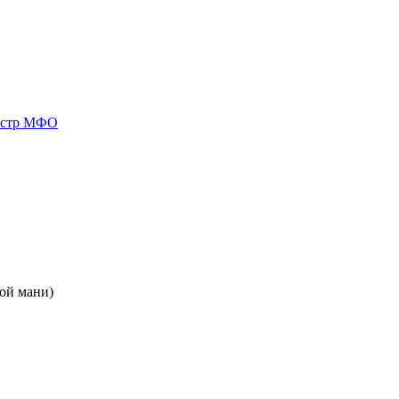
естр МФО
ой мани)