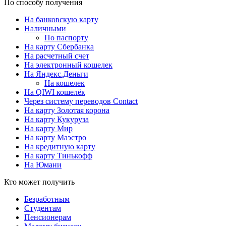
По способу получения
На банковскую карту
Наличными
По паспорту
На карту Сбербанка
На расчетный счет
На электронный кошелек
На Яндекс.Деньги
На кошелек
На QIWI кошелёк
Через систему переводов Contact
На карту Золотая корона
На карту Кукуруза
На карту Мир
На карту Маэстро
На кредитную карту
На карту Тинькофф
На Юмани
Кто может получить
Безработным
Студентам
Пенсионерам