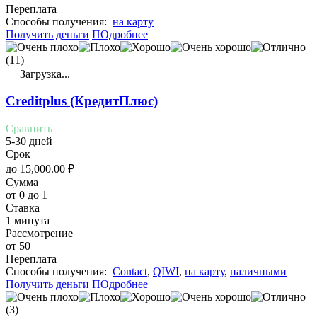
Переплата
Cпособы получения:
на карту
Получить деньги
ПОдробнее
(11)
Загрузка...
Creditplus (КредитПлюс)
Сравнить
5-30 дней
Срок
до
15,000.00
₽
Сумма
от 0 до 1
Ставка
1 минута
Рассмотрение
от 50
Переплата
Cпособы получения:
Contact
,
QIWI
,
на карту
,
наличными
Получить деньги
ПОдробнее
(3)