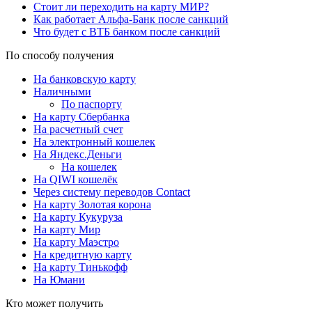
Стоит ли переходить на карту МИР?
Как работает Альфа-Банк после санкций
Что будет с ВТБ банком после санкций
По способу получения
На банковскую карту
Наличными
По паспорту
На карту Сбербанка
На расчетный счет
На электронный кошелек
На Яндекс.Деньги
На кошелек
На QIWI кошелёк
Через систему переводов Contact
На карту Золотая корона
На карту Кукуруза
На карту Мир
На карту Маэстро
На кредитную карту
На карту Тинькофф
На Юмани
Кто может получить