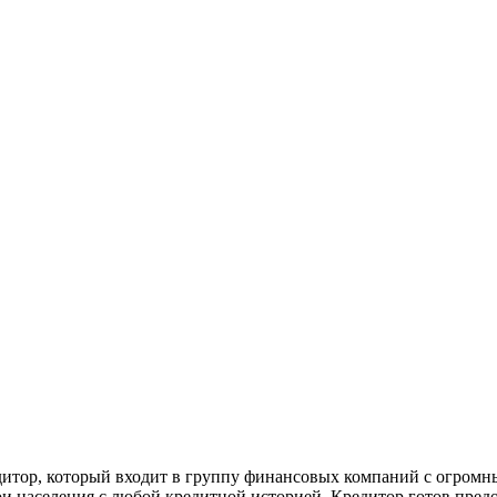
дитор, который входит в группу финансовых компаний с огромн
ои населения с любой кредитной историей. Кредитор готов пред