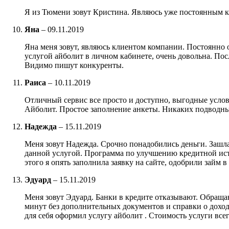
Я из Тюмени зовут Кристина. Являюсь уже постоянным кл
Яна
–
09.11.2019
Яна меня зовут, являюсь клиентом компании. Постоянно о
услугой айболит в личном кабинете, очень довольна. Пос
Видимо пишут конкуренты.
Раиса
–
10.11.2019
Отличный сервис все просто и доступно, выгодные услов
Айболит. Простое заполнение анкеты. Никаких подводны
Надежда
–
15.11.2019
Меня зовут Надежда. Срочно понадобились деньги. Зашла 
данной услугой. Программа по улучшению кредитной исто
этого я опять заполнила заявку на сайте, одобрили займ в 
Эдуард
–
15.11.2019
Меня зовут Эдуард. Банки в кредите отказывают. Обращаю
минут без дополнительных документов и справки о доход
для себя оформил услугу айболит . Стоимость услуги вс