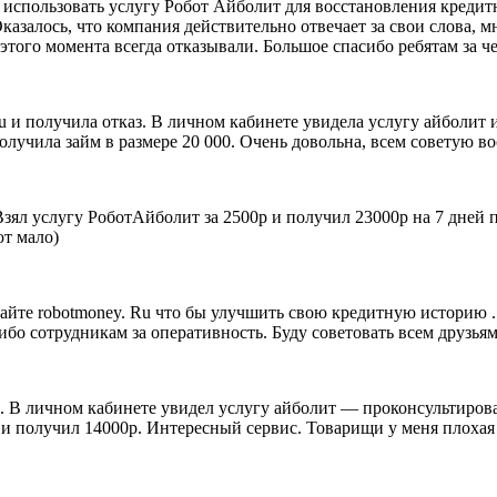
 использовать услугу Робот Айболит для восстановления кредитн
азалось, что компания действительно отвечает за свои слова, мн
того момента всегда отказывали. Большое спасибо ребятам за ч
ru и получила отказ. В личном кабинете увидела услугу айболит
получила займ в размере 20 000. Очень довольна, всем советую в
 Взял услугу РоботАйболит за 2500р и получил 23000р на 7 дней 
ют мало)
сайте robotmoney. Ru что бы улучшить свою кредитную историю .
бо сотрудникам за оперативность. Буду советовать всем друзьям
з. В личном кабинете увидел услугу айболит — проконсультирова
 и получил 14000р. Интересный сервис. Товарищи у меня плохая 