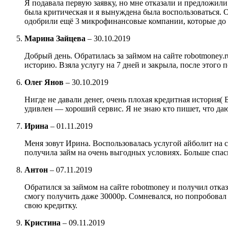
Я подавала первую заявку, но мне отказали и предложили
была критическая и я вынуждена была воспользоваться. Ок
одобрили ещё 3 микрофинансовые компании, которые до э
Марина Зайцева
–
30.10.2019
Добрый день. Обратилась за займом на сайте robotmoney.
историю. Взяла услугу на 7 дней и закрыла, после этого 
Олег Янов
–
30.10.2019
Нигде не давали денег, очень плохая кредитная история(
удивлен — хороший сервис. Я не знаю кто пишет, что да
Ирина
–
01.11.2019
Меня зовут Ирина. Воспользовалась услугой айболит на 
получила займ на очень выгодных условиях. Больше спаси
Антон
–
07.11.2019
Обратился за займом на сайте robotmoney и получил отка
смогу получить даже 30000р. Сомневался, но попробовал
свою кредитку.
Кристина
–
09.11.2019