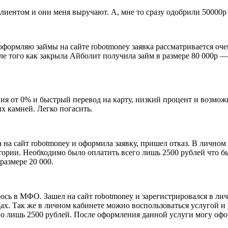
иентом и они меня выручают. А, мне то сразу одобрили 50000р
формляю займы на сайте robotmoney заявка рассматривается очен
ле того как закрыла Айболит получила займ в размере 80 000р 
ия от 0% и быстрый перевод на карту, низкий процент и возмо
х камней. Легко погасить.
на сайт robotmoney и оформила заявку, пришел отказ. В личном
рии. Необходимо было оплатить всего лишь 2500 рублей что бы в
размере 20 000.
сь в МФО. Зашел на сайт robotmoney и зарегистрировался в лич
ах. Так же в личном кабинете можно воспользоваться услугой и
его лишь 2500 рублей. После оформления данной услуги могу оф