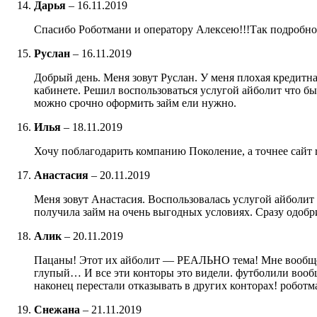
Дарья
–
16.11.2019
Спасибо Роботмани и оператору Алексею!!!Так подробно 
Руслан
–
16.11.2019
Добрый день. Меня зовут Руслан. У меня плохая кредитна
кабинете. Решил воспользоваться услугой айболит что бы
можно срочно оформить займ ели нужно.
Илья
–
18.11.2019
Хочу поблагодарить компанию Поколение, а точнее сайт r
Анастасия
–
20.11.2019
Меня зовут Анастасия. Воспользовалась услугой айболит 
получила займ на очень выгодных условиях. Сразу одобри
Алик
–
20.11.2019
Пацаны! Этот их айболит — РЕАЛЬНО тема! Мне вообще ни
глупый… И все эти конторы это видели. футболили вообщ
наконец перестали отказывать в других конторах! роботма
Снежана
–
21.11.2019