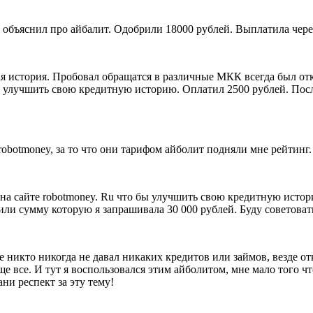
объяснил про айбалит. Одобрили 18000 рублей. Выплатила через
я история. Пробовал обращатся в различные МКК всегда был отк
 улучшить свою кредитную историю. Оплатил 2500 рублей. После
obotmoney, за то что они тарифом айболит подняли мне рейтинг
на сайте robotmoney. Ru что бы улучшить свою кредитную истор
ли сумму которую я запрашивала 30 000 рублей. Буду советоват
кто никогда не давал никаких кредитов или займов, везде отк
е все. И тут я воспользовался этим айболитом, мне мало того 
ни респект за эту тему!