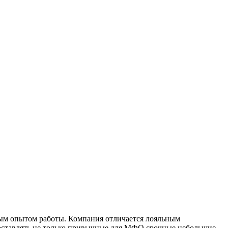
ым опытом работы. Компания отличается лояльным
оставлять не только привычные для
МФО
срочные небольшие