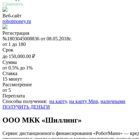
Сравнить
Веб-сайт
robotmoney.ru
Регистрация
№1803045008836 от 08.05.2018г.
от 1 до 180
Срок
до
150,000.00
₽
Сумма
от 0.5% до 1%
Ставка
15 минут
Рассмотрение
от 5
Переплата
Cпособы получения:
на карту
,
на карту Мир
,
наличными
ПОЛУЧИТЬ ДЕНЬГИ
ООО МКК «Шиллинг»
Сервис дистанционного финансирования «
РоботМани
» — кре
отношением к своим клиентам и готова кредитовать разные сл