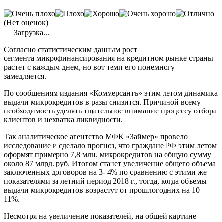
(Нет оценок)
Загрузка...
Согласно статистическим данным рост
сегмента
микрофинансирования
на кредитном рынке страны
растет с каждым днем, но вот темп его понемногу
замедляется.
По сообщениям издания «
Коммерсантъ
» этим летом динамика
выдачи
микрокредитов
в разы снизится. Причиной всему
необходимость уделять тщательное внимание процессу отбора
клиентов и нехватка ликвидности.
Так аналитическое агентство
МФК
«
Займер
» провело
исследование и сделало прогноз, что граждане РФ этим летом
оформят примерно 7,8 млн.
микрокредитов
на общую сумму
около 87 млрд. руб. Итогом станет увеличение общего объема
заключенных договоров на 3- 4% по сравнению с этими же
показателями за летний период 2018 г., тогда, когда объемы
выдачи
микрокредитов
возрастут от прошлогодних на 10 –
11%.
Несмотря на увеличение показателей, на общей картине