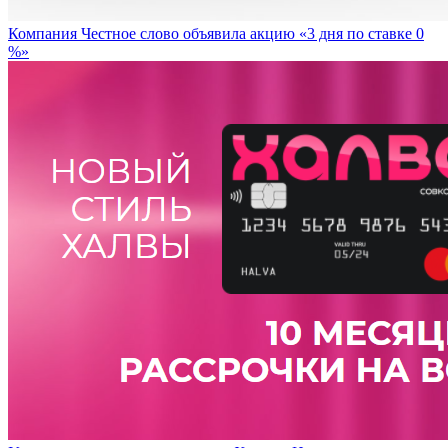
Компания Честное слово объявила акцию «3 дня по ставке 0
%»