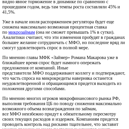
видно явное торможение в динамике по сравнению с
прошедшим годом, ведь там темпы роста составляли 45% и
41,5%.
Уже в начале июля распоряжением регулятора будет еще
снижена максимально возможная процентная ставка
по
микрозаймам
(она не сможет превышать 1% в сутки).
Аналитики считают, что эти изменения пробудят в гражданах
большее желание сотрудничать с
МФО
, но последние вряд ли
смогут удовлетворить спрос в полной мере.
По мнению главы
МФК
«
Займер
» Романа
Макарова
уже в
ближайшее время спрос будет намного опережать
предложения от компаний. Иные
представители
МФО
поддерживают коллегу и подтверждают,
что часть спроса на
микрокредиты
наверняка останется
неудовлетворенной и обращающимся придется выходить из
положения другими способами.
По мнению многих игроков
микрофинансового
рынка РФ,
выполняя требования ЦБ по поводу снижения максимально
возможного объема вознаграждения по займам,
все
МФО
неизбежно придут к обязательному пересмотру
своих текущих расходов и издержек. Компаниям придется
проводить контроль над рисками тщательнее, что заставит