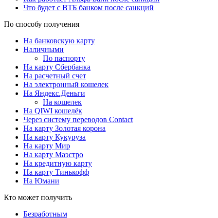
Что будет с ВТБ банком после санкций
По способу получения
На банковскую карту
Наличными
По паспорту
На карту Сбербанка
На расчетный счет
На электронный кошелек
На Яндекс.Деньги
На кошелек
На QIWI кошелёк
Через систему переводов Contact
На карту Золотая корона
На карту Кукуруза
На карту Мир
На карту Маэстро
На кредитную карту
На карту Тинькофф
На Юмани
Кто может получить
Безработным