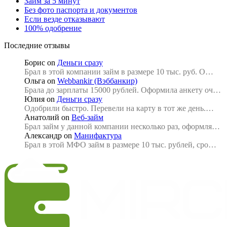
Займ за 5 минут
Без фото паспорта и документов
Если везде отказывают
100% одобрение
Последние отзывы
Борис
on
Деньги сразу
Брал в этой компании займ в размере 10 тыс. руб. О…
Ольга
on
Webbankir (Вэббанкир)
Брала до зарплаты 15000 рублей. Оформила анкету оч…
Юлия
on
Деньги сразу
Одобрили быстро. Перевели на карту в тот же день.…
Анатолий
on
Веб-займ
Брал займ у данной компании несколько раз, оформля…
Александр
on
Манифактура
Брал в этой МФО займ в размере 10 тыс. рублей, сро…