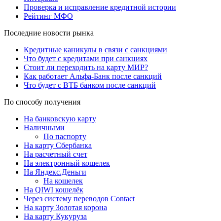
Проверка и исправление кредитной истории
Рейтинг МФО
Последние новости рынка
Кредитные каникулы в связи с санкциями
Что будет с кредитами при санкциях
Стоит ли переходить на карту МИР?
Как работает Альфа-Банк после санкций
Что будет с ВТБ банком после санкций
По способу получения
На банковскую карту
Наличными
По паспорту
На карту Сбербанка
На расчетный счет
На электронный кошелек
На Яндекс.Деньги
На кошелек
На QIWI кошелёк
Через систему переводов Contact
На карту Золотая корона
На карту Кукуруза