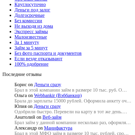
Круглосуточно
Деньги под залог
Долгосрочные
Без комиссии
Не выходя из дома
Экспресс займы
Малоизвестные
За 1 минуту
Займ за 5 минут
Без фото паспорта и документов
Если везде отказывают
100% одобрение
Последние отзывы
Борис
on
Деньги сразу
Брал в этой компании займ в размере 10 тыс. руб. О…
Ольга
on
Webbankir (Вэббанкир)
Брала до зарплаты 15000 рублей. Оформила анкету оч…
Юлия
on
Деньги сразу
Одобрили быстро. Перевели на карту в тот же день.…
Анатолий
on
Веб-займ
Брал займ у данной компании несколько раз, оформля…
Александр
on
Манифактура
Брал в этой МФО займ в размере 10 тыс. рублей, сро…