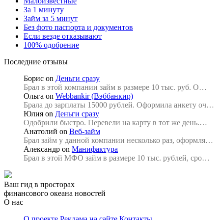
Малоизвестные
За 1 минуту
Займ за 5 минут
Без фото паспорта и документов
Если везде отказывают
100% одобрение
Последние отзывы
Борис
on
Деньги сразу
Брал в этой компании займ в размере 10 тыс. руб. О…
Ольга
on
Webbankir (Вэббанкир)
Брала до зарплаты 15000 рублей. Оформила анкету оч…
Юлия
on
Деньги сразу
Одобрили быстро. Перевели на карту в тот же день.…
Анатолий
on
Веб-займ
Брал займ у данной компании несколько раз, оформля…
Александр
on
Манифактура
Брал в этой МФО займ в размере 10 тыс. рублей, сро…
Ваш гид в просторах
финансового океана новостей
О нас
О проекте
Реклама на сайте
Контакты