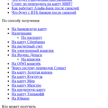
Стоит ли переходить на карту МИР?
Как работает Альфа-Банк после санкций
Что будет с ВТБ банком после санкций
По способу получения
На банковскую карту
Наличными
По паспорту
На карту Сбербанка
На расчетный счет
На электронный кошелек
На Яндекс.Деньги
На кошелек
На QIWI кошелёк
Через систему переводов Contact
На карту Золотая корона
На карту Кукуруза
На карту Мир
На карту Маэстро
На кредитную карту
На карту Тинькофф
На Юмани
Кто может получить