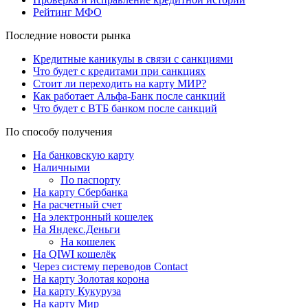
Рейтинг МФО
Последние новости рынка
Кредитные каникулы в связи с санкциями
Что будет с кредитами при санкциях
Стоит ли переходить на карту МИР?
Как работает Альфа-Банк после санкций
Что будет с ВТБ банком после санкций
По способу получения
На банковскую карту
Наличными
По паспорту
На карту Сбербанка
На расчетный счет
На электронный кошелек
На Яндекс.Деньги
На кошелек
На QIWI кошелёк
Через систему переводов Contact
На карту Золотая корона
На карту Кукуруза
На карту Мир