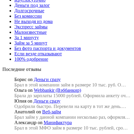
Деньги под залог
Долгосрочные
Без комиссии
Не выходя из дома
Экспресс займы
Малоизвестные
За 1 минуту
Займ за 5 минут
Без фото паспорта и документов
Если везде отказывают
100% одобрение
Последние отзывы
Борис
on
Деньги сразу
Брал в этой компании займ в размере 10 тыс. руб. О…
Ольга
on
Webbankir (Вэббанкир)
Брала до зарплаты 15000 рублей. Оформила анкету оч…
Юлия
on
Деньги сразу
Одобрили быстро. Перевели на карту в тот же день.…
Анатолий
on
Веб-займ
Брал займ у данной компании несколько раз, оформля…
Александр
on
Манифактура
Брал в этой МФО займ в размере 10 тыс. рублей, сро…