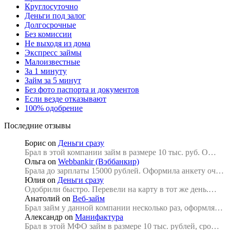
Круглосуточно
Деньги под залог
Долгосрочные
Без комиссии
Не выходя из дома
Экспресс займы
Малоизвестные
За 1 минуту
Займ за 5 минут
Без фото паспорта и документов
Если везде отказывают
100% одобрение
Последние отзывы
Борис
on
Деньги сразу
Брал в этой компании займ в размере 10 тыс. руб. О…
Ольга
on
Webbankir (Вэббанкир)
Брала до зарплаты 15000 рублей. Оформила анкету оч…
Юлия
on
Деньги сразу
Одобрили быстро. Перевели на карту в тот же день.…
Анатолий
on
Веб-займ
Брал займ у данной компании несколько раз, оформля…
Александр
on
Манифактура
Брал в этой МФО займ в размере 10 тыс. рублей, сро…