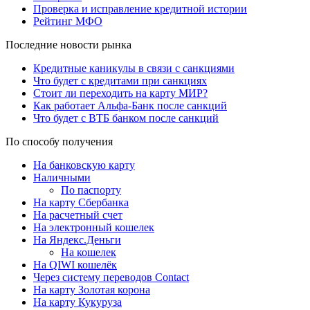
Проверка и исправление кредитной истории
Рейтинг МФО
Последние новости рынка
Кредитные каникулы в связи с санкциями
Что будет с кредитами при санкциях
Стоит ли переходить на карту МИР?
Как работает Альфа-Банк после санкций
Что будет с ВТБ банком после санкций
По способу получения
На банковскую карту
Наличными
По паспорту
На карту Сбербанка
На расчетный счет
На электронный кошелек
На Яндекс.Деньги
На кошелек
На QIWI кошелёк
Через систему переводов Contact
На карту Золотая корона
На карту Кукуруза