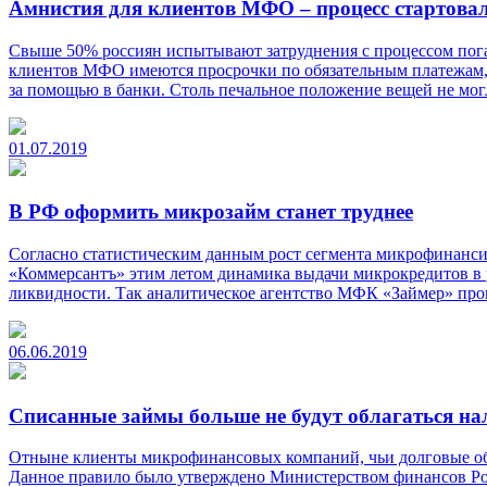
Амнистия для клиентов МФО – процесс стартова
Свыше 50% россиян испытывают затруднения с процессом пог
клиентов МФО имеются просрочки по обязательным платежам, 
за помощью в банки. Столь печальное положение вещей не мог
01.07.2019
В РФ оформить микрозайм станет труднее
Согласно статистическим данным рост сегмента микрофинансир
«Коммерсантъ» этим летом динамика выдачи микрокредитов в р
ликвидности. Так аналитическое агентство МФК «Займер» пров
06.06.2019
Списанные займы больше не будут облагаться на
Отныне клиенты микрофинансовых компаний, чьи долговые обяз
Данное правило было утверждено Министерством финансов Росс