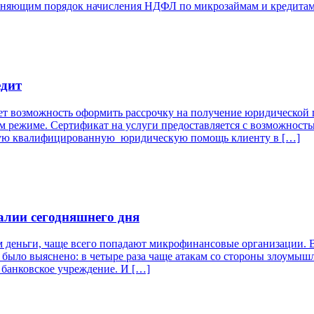
ъясняющим порядок начисления НДФЛ по микрозаймам и кредита
едит
возможность оформить рассрочку на получение юридической п
ом режиме. Сертификат на услуги предоставляется с возможность
ную квалифицированную юридическую помощь клиенту в […]
алии сегодняшнего дня
еньги, чаще всего попадают микрофинансовые организации. В р
было выяснено: в четыре раза чаще атакам со стороны злоумыш
 банковское учреждение. И […]