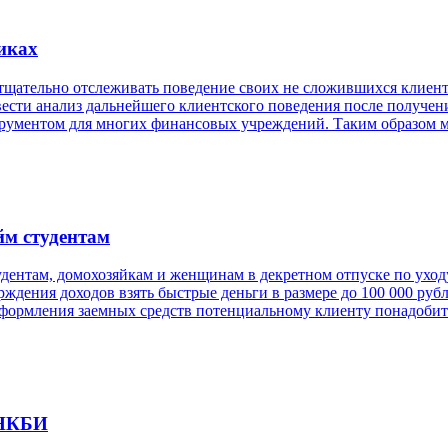
никах
щательно отслеживать поведение своих не сложившихся клиент
сти анализ дальнейшего клиентского поведения после получения
рументом для многих финансовых учреждений. Таким образом мо
йм студентам
ентам, домохозяйкам и женщинам в декретном отпуске по уходу 
рждения доходов взять быстрые деньги в размере до 100 000 ру
оформления заемных средств потенциальному клиенту понадобит
 НКБИ