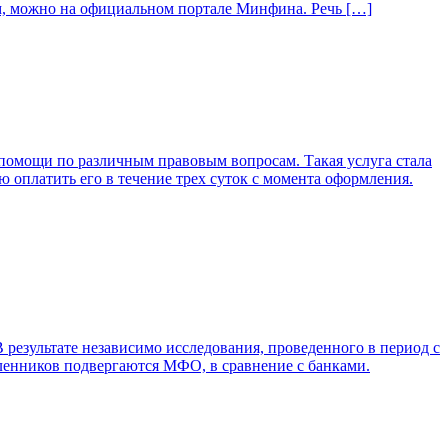
м, можно на официальном портале Минфина. Речь […]
омощи по различным правовым вопросам. Такая услуга стала
ю оплатить его в течение трех суток с момента оформления.
езультате независимо исследования, проведенного в период с
ленников подвергаются МФО, в сравнение с банками.