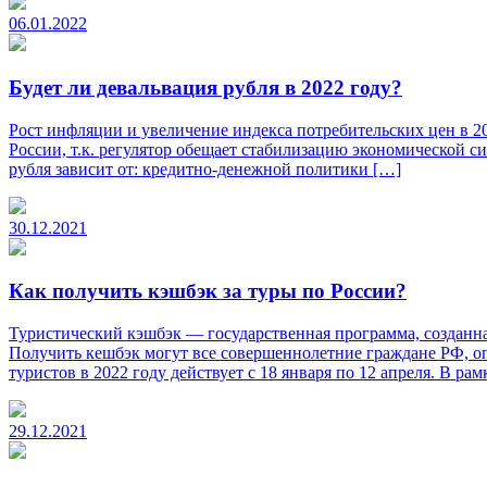
06.01.2022
Будет ли девальвация рубля в 2022 году?
Рост инфляции и увеличение индекса потребительских цен в 2
России, т.к. регулятор обещает стабилизацию экономической 
рубля зависит от: кредитно-денежной политики […]
30.12.2021
Как получить кэшбэк за туры по России?
Туристический кэшбэк — государственная программа, созданная
Получить кешбэк могут все совершеннолетние граждане РФ, о
туристов в 2022 году действует с 18 января по 12 апреля. В рам
29.12.2021