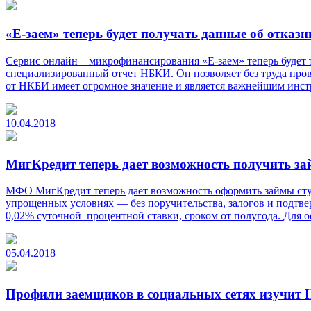
«Е-заем» теперь будет получать данные об отказ
Сервис онлайн—микрофинансирования «Е-заем» теперь будет т
специализированный отчет НБКИ. Он позволяет без труда прове
от НКБИ имеет огромное значение и является важнейшим инст
10.04.2018
МигКредит теперь дает возможность получить за
МФО МигКредит теперь дает возможность оформить займы студ
упрощенных условиях — без поручительства, залогов и подтве
0,02% суточной процентной ставки, сроком от полугода. Для 
05.04.2018
Профили заемщиков в социальных сетях изучит