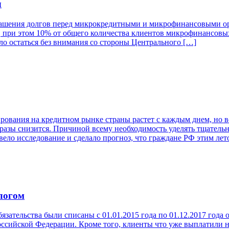
л
ашения долгов перед микрокредитными и микрофинансовыми ор
при этом 10% от общего количества клиентов микрофинансовых
ло остаться без внимания со стороны Центрального […]
ования на кредитном рынке страны растет с каждым днем, но в
азы снизится. Причиной всему необходимость уделять тщательн
ело исследование и сделало прогноз, что граждане РФ этим ле
логом
ательства были списаны с 01.01.2015 года по 01.12.2017 года
ийской Федерации. Кроме того, клиенты что уже выплатили нал