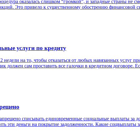
оцедура оказалась слишком “громкой”, и западные страны не см
санкций. Это привело к существенному обострению финансовой с
льные услуги по кредиту
 2 недели на то, чтобы отказаться от любых навязанных услуг 
ик должен сам проставить все галочки в кредитном договоре. 
прещено
запрещено списывать единовременные социальные выплаты за д
ить эти деньги на покрытие задолженности. Какие соцвыплаты з