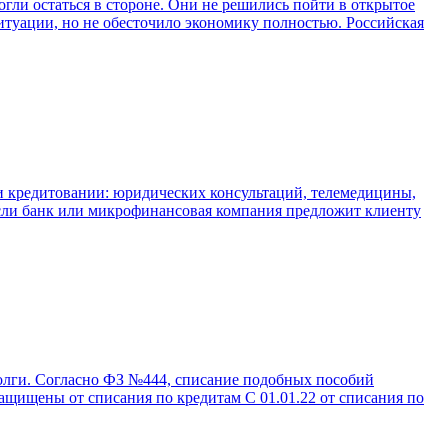
огли остаться в стороне. Они не решились пойти в открытое
итуации, но не обесточило экономику полностью. Российская
при кредитовании: юридических консультаций, телемедицины,
Если банк или микрофинансовая компания предложит клиенту
олги. Согласно ФЗ №444, списание подобных пособий
ащищены от списания по кредитам С 01.01.22 от списания по