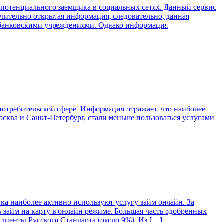
 потенциального заемщика в социальных сетях. Данный сервис
чительно открытая информация, следовательно, данная
и банковскими учреждениями. Однако информация
отребительской сфере. Информация отражает, что наиболее
ква и Санкт-Петербург, стали меньше пользоваться услугами
а наиболее активно используют услугу займ онлайн. За
займ на карту в онлайн режиме. Большая часть одобренных
лиенты Русского Стандарта (около 9%). Из […]