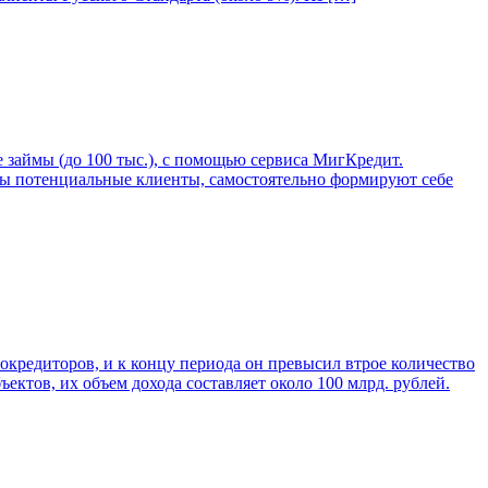
 займы (до 100 тыс.), с помощью сервиса МигКредит.
ймы потенциальные клиенты, самостоятельно формируют себе
кредиторов, и к концу периода он превысил втрое количество
ктов, их объем дохода составляет около 100 млрд. рублей.