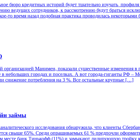
ьное бюро кредитных историй будет тщательно изучать профиля
нию ведущих сотрудников, к рассмотрению будут браться исклю
кое-то время назад подобная практика проводилась некоторым
О
 организацией Манимен, показали существенные изменения в п
небольших городах и поселках. А вот города-гиганты РФ – Мос
ли снижение потребления на 3 %. Все остальные крупные […]
айн займы
налитического исследования обнаружила, что клиенты Сбербанк
тся свыше 65%. Среди опрашиваемых 61 % предпочли оформить 
ом месте банк Тинькофф (11%) и замыкают лидирующую тройку к