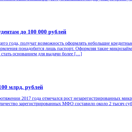
ентам до 100 000 рублей
щего года, получат возможность оформлять небольшие кредитные
 оформления понадобится лишь паспорт. Оформляя такие микроза
стать основанием для выдачи более […]
100 млрд. рублей
отяжении 2017 года отмечался рост незарегистрированных микро
личество зарегистрированных МФО составило около 2 тысяч субъе