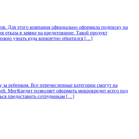
ов. Для этого компания официально оформила подписку на
 отказа в заявке на кредитование. Такой продукт
жно узнать куда конкретно обратился […]
за ребенком. Все перечисленные категории смогут на
блей. МигКредит позволяет оформить микрокредит всего под
ься предоставить сотрудникам […]