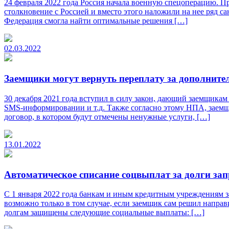
24 февраля 2022 года Россия начала военную спецоперацию. Пр
столкновение с Россией и вместо этого наложили на нее ряд 
Федерация смогла найти оптимальные решения […]
02.03.2022
Заемщики могут вернуть переплату за дополните
30 декабря 2021 года вступил в силу закон, дающий заемщикам
SMS-информировании и т.д. Также согласно этому НПА, заемщ
договор, в котором будут отмечены ненужные услуги, […]
13.01.2022
Автоматическое списание соцвыплат за долги за
С 1 января 2022 года банкам и иным кредитным учреждениям 
возможно только в том случае, если заемщик сам решил направ
долгам защищены следующие социальные выплаты: […]