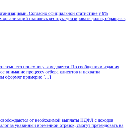
ганизациями. Согласно официальной статистике у 9%
 организаций пытались реструктуризировать долги, обращаясь
от темп его понемногу замедляется. По сообщениям издания
ое внимание процессу отбора клиентов и нехватка
том оформят примерно […]
 освобождаются от необходимой выплаты НДФЛ с доходов.
ог за указанный временной отрезок, смогут претендовать на