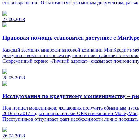
его возвращение. Ознакомится с указанным документом, раз
27.09.2018
Правовая помощь становится доступнее с МигКр
Каждый заемщик микрофинансовой компании МигКредит имеет 
доступна в компании совсем недавно и пока работает в тестов
Современный сервис «Личный адвокат» оказывает полноцен
28.05.2018
Исследования по кредитному мошенничеству – ре
Под прицел мошенников, желающих получить обманным путем д
2016 по 2017 годы специалистами ОКБ и компании MoneyMan, 
Преступников отпугивает факт необходимости лично посещать
26.04.2018