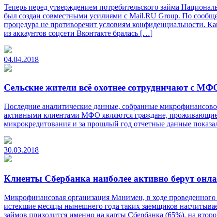
Теперь перед утверждением потребительского займа Национал
был создан совместными усилиями с Mail.RU Group. По сообще
процедура не противоречит условиям конфиденциальности. Ка
из аккаунтов соцсети Вконтакте бралась […]
04.04.2018
Сельские жители всё охотнее сотрудничают с МФ
Последние аналитические данные, собранные микрофинансовой
активными клиентами МФО являются граждане, проживающие в 
микрокредитования и за прошлый год отчетные данные показа
30.03.2018
Клиенты Сбербанка наиболее активно берут онл
Микрофинансовая организация Манимен, в ходе проведенного а
истекшие месяцы нынешнего года таких заемщиков насчитывае
займов приходится именно на карты Сбербанка (65%), на втор