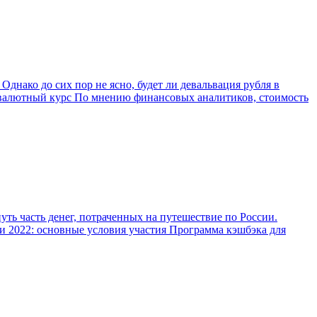
нако до сих пор не ясно, будет ли девальвация рубля в
на валютный курс По мнению финансовых аналитиков, стоимость
ть часть денег, потраченных на путешествие по России.
и 2022: основные условия участия Программа кэшбэка для