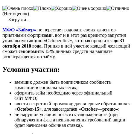
(Нет оценок)
Загрузка...
МФО
«
Займер
»
не перестает радовать своих клиентов
приятными сюрпризами, вот и в этот раз кредитор запустил
уникальную акцию «
October
first
», которая продлится
до 31
октября 2018 года
. Приняв в ней участие каждый желающий
сможет
сэкономить 15%
личных средств на выплате
вознаграждения по займу.
Условия участия:
заемщик должен быть подписчиком сообществ
компании в социальных сетях;
оформить
займ
необходимо через официальный
сайт
МФО
;
ввести секретный
промокод
: для впервые обратившихся
«
October
-15»
, для завсегдатаев
«
October
—
promo
»
;
не нарушив условия погасить задолженность (при
обнаружении факта невыполнения требований акции
будет начислена обычная ставка).