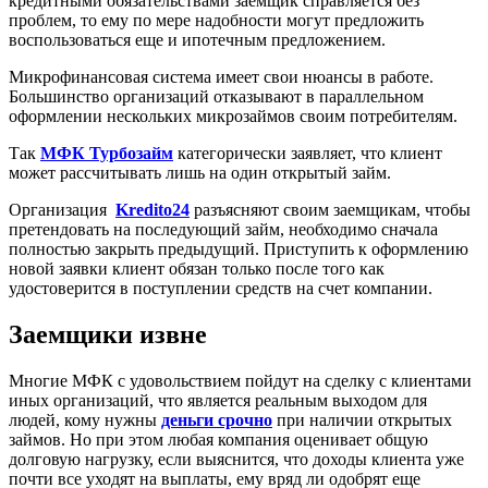
кредитными обязательствами заемщик справляется без
проблем, то ему по мере надобности могут предложить
воспользоваться еще и ипотечным предложением.
Микрофинансовая
система имеет свои нюансы в работе.
Большинство организаций отказывают в параллельном
оформлении нескольких
микрозаймов
своим потребителям.
Так
МФК
Турбозайм
категорически заявляет, что клиент
может рассчитывать лишь на один открытый
займ
.
Организация
Kredito24
разъясняют своим заемщикам, чтобы
претендовать на последующий
займ
, необходимо сначала
полностью закрыть предыдущий. Приступить к оформлению
новой заявки клиент обязан только после того как
удостоверится в поступлении средств на счет компании.
Заемщики извне
Многие
МФК
с удовольствием пойдут на сделку с клиентами
иных организаций, что является реальным выходом для
людей, кому нужны
деньги срочно
при наличии открытых
займов. Но при этом любая компания оценивает общую
долговую нагрузку, если выяснится, что доходы клиента уже
почти все уходят на выплаты, ему вряд ли одобрят еще