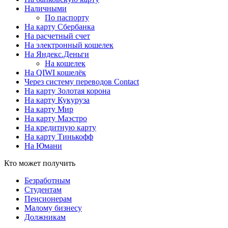
Наличными
По паспорту
На карту Сбербанка
На расчетный счет
На электронный кошелек
На Яндекс.Деньги
На кошелек
На QIWI кошелёк
Через систему переводов Contact
На карту Золотая корона
На карту Кукуруза
На карту Мир
На карту Маэстро
На кредитную карту
На карту Тинькофф
На Юмани
Кто может получить
Безработным
Студентам
Пенсионерам
Малому бизнесу
Должникам