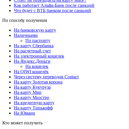
Стоит ли переходить на карту МИР?
Как работает Альфа-Банк после санкций
Что будет с ВТБ банком после санкций
По способу получения
На банковскую карту
Наличными
По паспорту
На карту Сбербанка
На расчетный счет
На электронный кошелек
На Яндекс.Деньги
На кошелек
На QIWI кошелёк
Через систему переводов Contact
На карту Золотая корона
На карту Кукуруза
На карту Мир
На карту Маэстро
На кредитную карту
На карту Тинькофф
На Юмани
Кто может получить