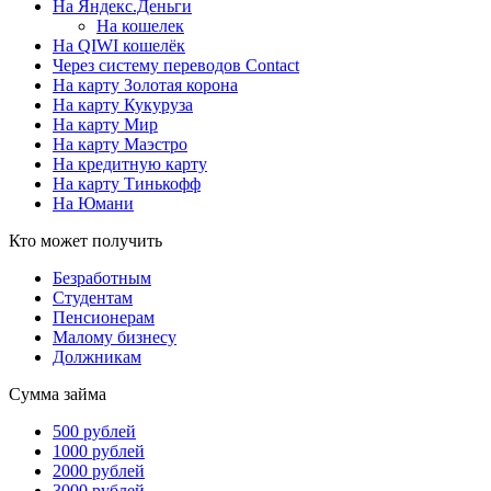
На Яндекс.Деньги
На кошелек
На QIWI кошелёк
Через систему переводов Contact
На карту Золотая корона
На карту Кукуруза
На карту Мир
На карту Маэстро
На кредитную карту
На карту Тинькофф
На Юмани
Кто может получить
Безработным
Студентам
Пенсионерам
Малому бизнесу
Должникам
Сумма займа
500 рублей
1000 рублей
2000 рублей
3000 рублей