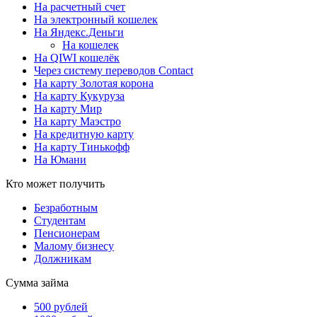
На расчетный счет
На электронный кошелек
На Яндекс.Деньги
На кошелек
На QIWI кошелёк
Через систему переводов Contact
На карту Золотая корона
На карту Кукуруза
На карту Мир
На карту Маэстро
На кредитную карту
На карту Тинькофф
На Юмани
Кто может получить
Безработным
Студентам
Пенсионерам
Малому бизнесу
Должникам
Сумма займа
500 рублей