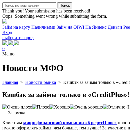
Thank you! Your submission has been received!
Oops! Something went wrong while submitting the form.
Займ на карту
Наличными
Займ на QIWI
На Яндекс.Деньги
Ре
Вход
выберите город
0
Меню
Новости МФО
Главная
>
Новости рынка
>
Кэшбэк за займы только в «Credit
Кэшбэк за займы только в «CreditPlus»!
(Н
Загрузка...
Клиентам
микрофинансовой компании «КредитПлюс»
просто
нужно оформлять займы, чем больше, тем лучше! За участие в