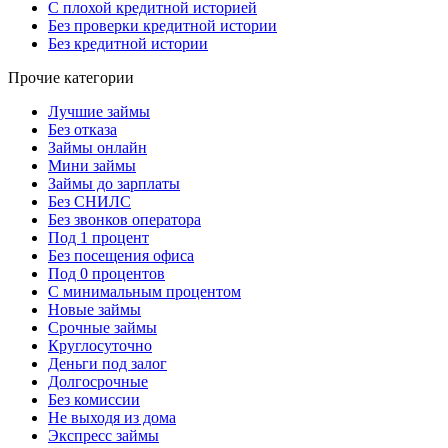
С плохой кредитной историей
Без проверки кредитной истории
Без кредитной истории
Прочие категории
Лучшие займы
Без отказа
Займы онлайн
Мини займы
Займы до зарплаты
Без СНИЛС
Без звонков оператора
Под 1 процент
Без посещения офиса
Под 0 процентов
С минимальным процентом
Новые займы
Срочные займы
Круглосуточно
Деньги под залог
Долгосрочные
Без комиссии
Не выходя из дома
Экспресс займы