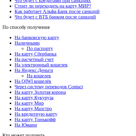
Что будет с кредитами при санкциях
Стоит ли переходить на карту МИР?
Как работает Альфа-Банк после санкций
Что будет с ВТБ банком после санкций
По способу получения
На банковскую карту
Наличными
По паспорту
На карту Сбербанка
На расчетный счет
На электронный кошелек
На Яндекс.Деньги
На кошелек
На QIWI кошелёк
Через систему переводов Contact
На карту Золотая корона
На карту Кукуруза
На карту Мир
На карту Маэстро
На кредитную карту
На карту Тинькофф
На Юмани
Кто может получить