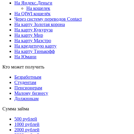
На Яндекс.Деньги
На кошелек
На QIWI кошелёк
Через систему переводов Contact
На карту Золотая корона
На карту Кукуруза
На карту Мир
На карту Маэстро
На кредитную карту
На карту Тинькофф
На Юмани
Кто может получить
Безработным
Студентам
Пенсионерам
Малому бизнесу
Должникам
Сумма займа
500 рублей
1000 рублей
2000 рублей