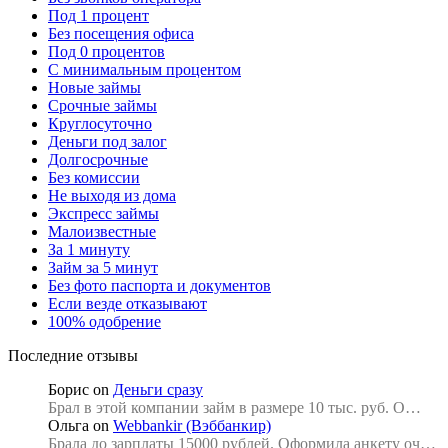
Под 1 процент
Без посещения офиса
Под 0 процентов
С минимальным процентом
Новые займы
Срочные займы
Круглосуточно
Деньги под залог
Долгосрочные
Без комиссии
Не выходя из дома
Экспресс займы
Малоизвестные
За 1 минуту
Займ за 5 минут
Без фото паспорта и документов
Если везде отказывают
100% одобрение
Последние отзывы
Борис
on
Деньги сразу
Брал в этой компании займ в размере 10 тыс. руб. О…
Ольга
on
Webbankir (Вэббанкир)
Брала до зарплаты 15000 рублей. Оформила анкету оч…