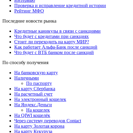
Интервью
Проверка и исправление кредитной истории
Рейтинг МФО
Последние новости рынка
Кредитные каникулы в связи с санкциями
Что будет с кредитами при санкциях
Стоит ли переходить на карту МИР?
Как работает Альфа-Банк после санкций
Что будет с ВТБ банком после санкций
По способу получения
На банковскую карту
Наличными
По паспорту
На карту Сбербанка
На расчетный счет
На электронный кошелек
На Яндекс.Деньги
На кошелек
На QIWI кошелёк
Через систему переводов Contact
На карту Золотая корона
На карту Кукуруза