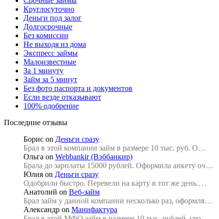
Срочные займы
Круглосуточно
Деньги под залог
Долгосрочные
Без комиссии
Не выходя из дома
Экспресс займы
Малоизвестные
За 1 минуту
Займ за 5 минут
Без фото паспорта и документов
Если везде отказывают
100% одобрение
Последние отзывы
Борис
on
Деньги сразу
Брал в этой компании займ в размере 10 тыс. руб. О…
Ольга
on
Webbankir (Вэббанкир)
Брала до зарплаты 15000 рублей. Оформила анкету оч…
Юлия
on
Деньги сразу
Одобрили быстро. Перевели на карту в тот же день.…
Анатолий
on
Веб-займ
Брал займ у данной компании несколько раз, оформля…
Александр
on
Манифактура
Брал в этой МФО займ в размере 10 тыс. рублей, сро…