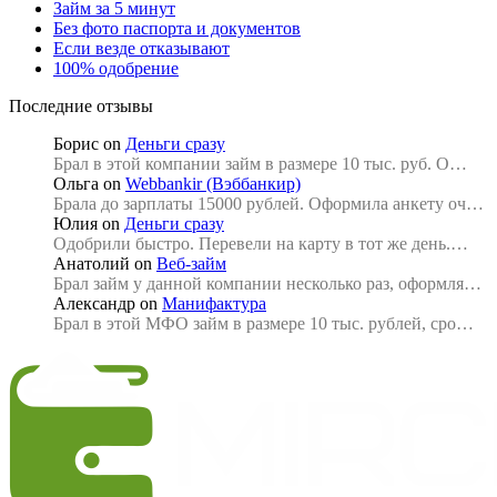
Займ за 5 минут
Без фото паспорта и документов
Если везде отказывают
100% одобрение
Последние отзывы
Борис
on
Деньги сразу
Брал в этой компании займ в размере 10 тыс. руб. О…
Ольга
on
Webbankir (Вэббанкир)
Брала до зарплаты 15000 рублей. Оформила анкету оч…
Юлия
on
Деньги сразу
Одобрили быстро. Перевели на карту в тот же день.…
Анатолий
on
Веб-займ
Брал займ у данной компании несколько раз, оформля…
Александр
on
Манифактура
Брал в этой МФО займ в размере 10 тыс. рублей, сро…