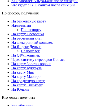
Как работает Альфа-Банк после санкций
Что будет с ВТБ банком после санкций
По способу получения
На банковскую карту
Наличными
По паспорту
На карту Сбербанка
На расчетный счет
На электронный кошелек
На Яндекс.Деньги
На кошелек
На QIWI кошелёк
Через систему переводов Contact
На карту Золотая корона
На карту Кукуруза
На карту Мир
На карту Маэстро
На кредитную карту
На карту Тинькофф
На Юмани
Кто может получить
Безработным