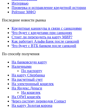
Интервью
Проверка и исправление кредитной истории
Рейтинг МФО
Последние новости рынка
Кредитные каникулы в связи с санкциями
Что будет с кредитами при санкциях
Стоит ли переходить на карту МИР?
Как работает Альфа-Банк после санкций
Что будет с ВТБ банком после санкций
По способу получения
На банковскую карту
Наличными
По паспорту
На карту Сбербанка
На расчетный счет
На электронный кошелек
На Яндекс.Деньги
На кошелек
На QIWI кошелёк
Через систему переводов Contact
На карту Золотая корона