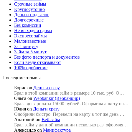
Срочные займы
Круглосуточно
Деньги под залог
Долгосрочные
Без комиссии
Не выходя из дома
Экспресс займы
Малоизвестные
За 1 минуту
Займ за 5 минут
Без фото паспорта и документов
Если везде отказывают
100% одобрение
Последние отзывы
Борис
on
Деньги сразу
Брал в этой компании займ в размере 10 тыс. руб. О…
Ольга
on
Webbankir (Вэббанкир)
Брала до зарплаты 15000 рублей. Оформила анкету оч…
Юлия
on
Деньги сразу
Одобрили быстро. Перевели на карту в тот же день.…
Анатолий
on
Веб-займ
Брал займ у данной компании несколько раз, оформля…
Александр
on
Манифактура