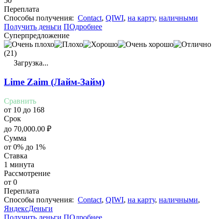
50
Переплата
Cпособы получения:
Contact
,
QIWI
,
на карту
,
наличными
Получить деньги
ПОдробнее
Суперпредложение
(21)
Загрузка...
Lime Zaim (Лайм-Займ)
Сравнить
от 10 до 168
Срок
до
70,000.00
₽
Сумма
от 0% до 1%
Ставка
1 минута
Рассмотрение
от 0
Переплата
Cпособы получения:
Contact
,
QIWI
,
на карту
,
наличными
,
ЯндексДеньги
Получить деньги
ПОдробнее