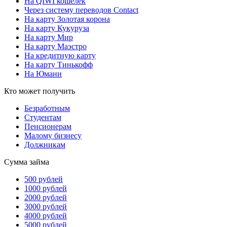
На QIWI кошелёк
Через систему переводов Contact
На карту Золотая корона
На карту Кукуруза
На карту Мир
На карту Маэстро
На кредитную карту
На карту Тинькофф
На Юмани
Кто может получить
Безработным
Студентам
Пенсионерам
Малому бизнесу
Должникам
Сумма займа
500 рублей
1000 рублей
2000 рублей
3000 рублей
4000 рублей
5000 рублей