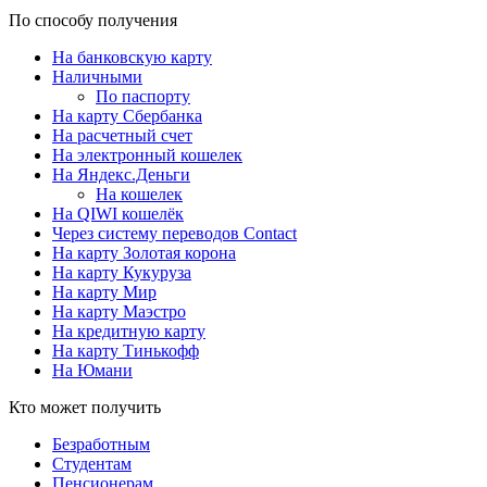
По способу получения
На банковскую карту
Наличными
По паспорту
На карту Сбербанка
На расчетный счет
На электронный кошелек
На Яндекс.Деньги
На кошелек
На QIWI кошелёк
Через систему переводов Contact
На карту Золотая корона
На карту Кукуруза
На карту Мир
На карту Маэстро
На кредитную карту
На карту Тинькофф
На Юмани
Кто может получить
Безработным
Студентам
Пенсионерам