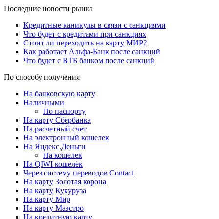
Последние новости рынка
Кредитные каникулы в связи с санкциями
Что будет с кредитами при санкциях
Стоит ли переходить на карту МИР?
Как работает Альфа-Банк после санкций
Что будет с ВТБ банком после санкций
По способу получения
На банковскую карту
Наличными
По паспорту
На карту Сбербанка
На расчетный счет
На электронный кошелек
На Яндекс.Деньги
На кошелек
На QIWI кошелёк
Через систему переводов Contact
На карту Золотая корона
На карту Кукуруза
На карту Мир
На карту Маэстро
На кредитную карту