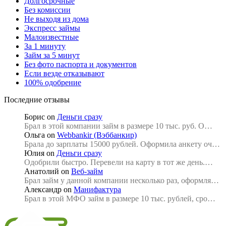
Долгосрочные
Без комиссии
Не выходя из дома
Экспресс займы
Малоизвестные
За 1 минуту
Займ за 5 минут
Без фото паспорта и документов
Если везде отказывают
100% одобрение
Последние отзывы
Борис
on
Деньги сразу
Брал в этой компании займ в размере 10 тыс. руб. О…
Ольга
on
Webbankir (Вэббанкир)
Брала до зарплаты 15000 рублей. Оформила анкету оч…
Юлия
on
Деньги сразу
Одобрили быстро. Перевели на карту в тот же день.…
Анатолий
on
Веб-займ
Брал займ у данной компании несколько раз, оформля…
Александр
on
Манифактура
Брал в этой МФО займ в размере 10 тыс. рублей, сро…