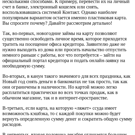
несколькими способами. К примеру, перевести их на личный
счет в банке, электронный кошелек или снять,
воспользовавшись системой Контакт. Однако наиболее
популярным вариантом остается именно пластиковая карта.
Вы спросите почему? Давайте рассмотрим детально!
Так, во-первых, новогодние займы на карту позволяют
существенно освободить личное время, которое приходится
тратить на посещение офиса кредитора. Заявителю даже не
нужно выходить из дома или просить начальство отпустить
немного раньше с работы, все что потребуется – зайти на
официальный портал кредитора и подать онлайн-заявку на
необходимую сумму.
Во-вторых, в канун такого значимого для всех праздника, как
Новый год снять деньги в
банкоматах
не так просто, так как
они ограничены в наличности. Но картой можно легко
расплатиться практически во всех точках продаж, как в
обычном магазине, так и в интернет-пространстве.
В-третьих, если карта, на которую «ляжет» ссуда имеет
возможность
кэшбэка
, то с каждой покупки можно будет
вернуть определенную сумму денег и сократить общую сумму
расходов.
В-четвертых, вторая половина декабря отличается большим