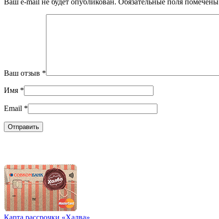
Ваш e-mail не будет опубликован.
Обязательные поля помечен
Ваш отзыв
*
Имя
*
Email
*
Карта рассрочки «Халва»