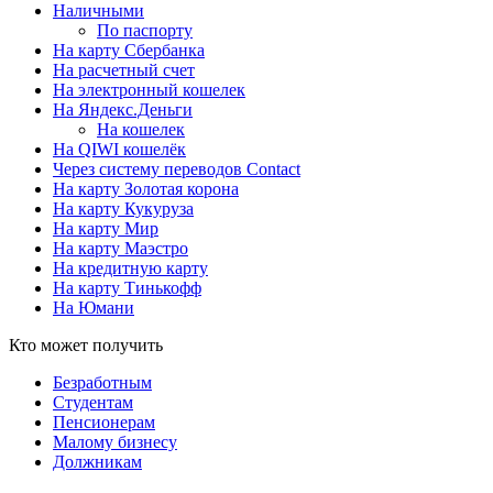
Наличными
По паспорту
На карту Сбербанка
На расчетный счет
На электронный кошелек
На Яндекс.Деньги
На кошелек
На QIWI кошелёк
Через систему переводов Contact
На карту Золотая корона
На карту Кукуруза
На карту Мир
На карту Маэстро
На кредитную карту
На карту Тинькофф
На Юмани
Кто может получить
Безработным
Студентам
Пенсионерам
Малому бизнесу
Должникам