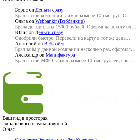
Борис
on
Деньги сразу
Брал в этой компании займ в размере 10 тыс. руб. О…
Ольга
on
Webbankir (Вэббанкир)
Брала до зарплаты 15000 рублей. Оформила анкету оч…
Юлия
on
Деньги сразу
Одобрили быстро. Перевели на карту в тот же день.…
Анатолий
on
Веб-займ
Брал займ у данной компании несколько раз, оформля…
Александр
on
Манифактура
Брал в этой МФО займ в размере 10 тыс. рублей, сро…
Ваш гид в просторах
финансового океана новостей
О нас
О проекте
Реклама на сайте
Контакты