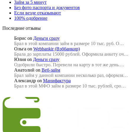
Займ за 5 минут
Без фото паспорта и документов
Если везде отказывают
100% одобрение
Последние отзывы
Борис
on
Деньги сразу
Брал в этой компании займ в размере 10 тыс. руб. О…
Ольга
on
Webbankir (Вэббанкир)
Брала до зарплаты 15000 рублей. Оформила анкету оч…
Юлия
on
Деньги сразу
Одобрили быстро. Перевели на карту в тот же день.…
Анатолий
on
Веб-займ
Брал займ у данной компании несколько раз, оформля…
Александр
on
Манифактура
Брал в этой МФО займ в размере 10 тыс. рублей, сро…