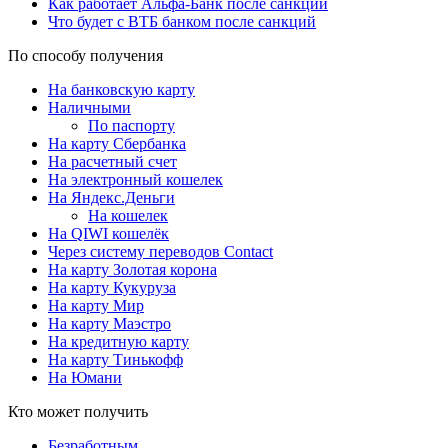
Как работает Альфа-Банк после санкций
Что будет с ВТБ банком после санкций
По способу получения
На банковскую карту
Наличными
По паспорту
На карту Сбербанка
На расчетный счет
На электронный кошелек
На Яндекс.Деньги
На кошелек
На QIWI кошелёк
Через систему переводов Contact
На карту Золотая корона
На карту Кукуруза
На карту Мир
На карту Маэстро
На кредитную карту
На карту Тинькофф
На Юмани
Кто может получить
Безработным