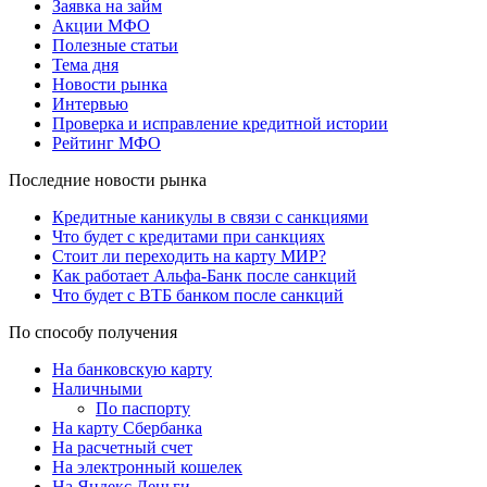
Заявка на займ
Акции МФО
Полезные статьи
Тема дня
Новости рынка
Интервью
Проверка и исправление кредитной истории
Рейтинг МФО
Последние новости рынка
Кредитные каникулы в связи с санкциями
Что будет с кредитами при санкциях
Стоит ли переходить на карту МИР?
Как работает Альфа-Банк после санкций
Что будет с ВТБ банком после санкций
По способу получения
На банковскую карту
Наличными
По паспорту
На карту Сбербанка
На расчетный счет
На электронный кошелек
На Яндекс.Деньги