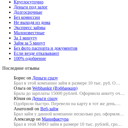
Круглосуточно
Деньги под залог
Долгосрочные
Без комиссии
Не выходя из дома
Экспресс займы
Малоизвестные
За 1 минуту
Займ за 5 минут
Без фото паспорта и документов
Если везде отказывают
100% одобрение
Последние отзывы
Борис
on
Деньги сразу
Брал в этой компании займ в размере 10 тыс. руб. О…
Ольга
on
Webbankir (Вэббанкир)
Брала до зарплаты 15000 рублей. Оформила анкету оч…
Юлия
on
Деньги сразу
Одобрили быстро. Перевели на карту в тот же день.…
Анатолий
on
Веб-займ
Брал займ у данной компании несколько раз, оформля…
Александр
on
Манифактура
Брал в этой МФО займ в размере 10 тыс. рублей, сро…