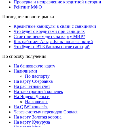
Проверка и исправление кредитной истории
Рейтинг МФО
Последние новости рынка
Кредитные каникулы в связи с санкциями
Что будет с кредитами при санкциях
Стоит ли переходить на карту МИР?
Как работает Альфа-Банк после санкций
Что будет с ВТБ банком после санкций
По способу получения
На банковскую карту
Наличными
По паспорту
На карту Сбербанка
На расчетный счет
На электронный кошелек
На Яндекс.Деньги
На кошелек
На QIWI кошелёк
Через систему переводов Contact
На карту Золотая корона
На карту Кукуруза