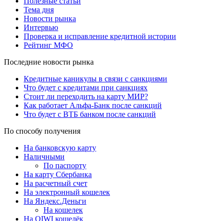
Полезные статьи
Тема дня
Новости рынка
Интервью
Проверка и исправление кредитной истории
Рейтинг МФО
Последние новости рынка
Кредитные каникулы в связи с санкциями
Что будет с кредитами при санкциях
Стоит ли переходить на карту МИР?
Как работает Альфа-Банк после санкций
Что будет с ВТБ банком после санкций
По способу получения
На банковскую карту
Наличными
По паспорту
На карту Сбербанка
На расчетный счет
На электронный кошелек
На Яндекс.Деньги
На кошелек
На QIWI кошелёк