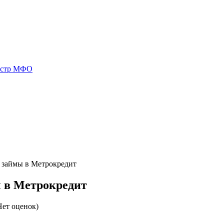
естр МФО
 займы в Метрокредит
 в Метрокредит
ет оценок)