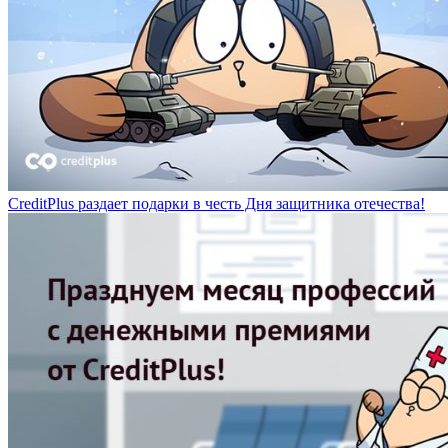
CreditPlus раздает подарки в честь Дня защитника отечества!