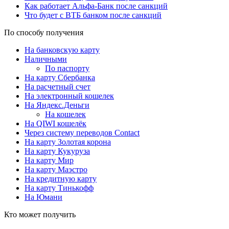
Как работает Альфа-Банк после санкций
Что будет с ВТБ банком после санкций
По способу получения
На банковскую карту
Наличными
По паспорту
На карту Сбербанка
На расчетный счет
На электронный кошелек
На Яндекс.Деньги
На кошелек
На QIWI кошелёк
Через систему переводов Contact
На карту Золотая корона
На карту Кукуруза
На карту Мир
На карту Маэстро
На кредитную карту
На карту Тинькофф
На Юмани
Кто может получить