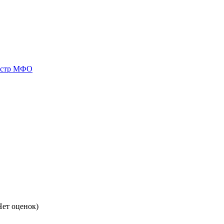
естр МФО
ет оценок)