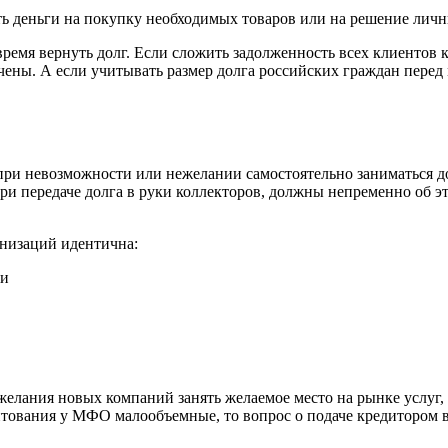
ь деньги на покупку необходимых товаров или на решение лич
время вернуть долг. Если сложить задолженность всех клиентов 
чены. А если учитывать размер долга российских граждан пере
 при невозможности или нежелании самостоятельно заниматься д
 передаче долга в руки коллекторов, должны непременно об это
анизаций идентична:
ти
желания новых компаний занять желаемое место на рынке услуг
тования у МФО малообъемные, то вопрос о подаче кредитором в 