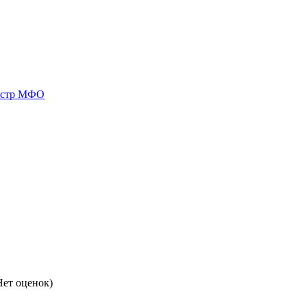
естр МФО
ет оценок)