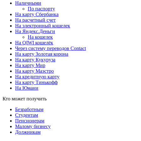
Наличными
По паспорту
На карту Сбербанка
На расчетный счет
На электронный кошелек
На Яндекс.Деньги
На кошелек
На QIWI кошелёк
Через систему переводов Contact
На карту Золотая корона
На карту Кукуруза
На карту Мир
На карту Маэстро
На кредитную карту
На карту Тинькофф
На Юмани
Кто может получить
Безработным
Студентам
Пенсионерам
Малому бизнесу
Должникам