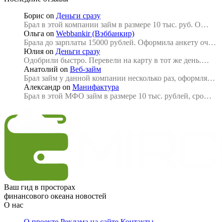
Борис
on
Деньги сразу
Брал в этой компании займ в размере 10 тыс. руб. О…
Ольга
on
Webbankir (Вэббанкир)
Брала до зарплаты 15000 рублей. Оформила анкету оч…
Юлия
on
Деньги сразу
Одобрили быстро. Перевели на карту в тот же день.…
Анатолий
on
Веб-займ
Брал займ у данной компании несколько раз, оформля…
Александр
on
Манифактура
Брал в этой МФО займ в размере 10 тыс. рублей, сро…
Ваш гид в просторах
финансового океана новостей
О нас
О проекте
Реклама на сайте
Контакты