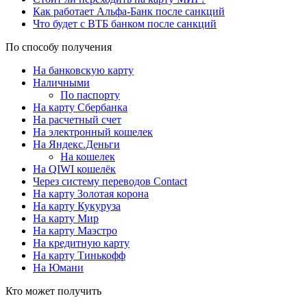
Как работает Альфа-Банк после санкций
Что будет с ВТБ банком после санкций
По способу получения
На банковскую карту
Наличными
По паспорту
На карту Сбербанка
На расчетный счет
На электронный кошелек
На Яндекс.Деньги
На кошелек
На QIWI кошелёк
Через систему переводов Contact
На карту Золотая корона
На карту Кукуруза
На карту Мир
На карту Маэстро
На кредитную карту
На карту Тинькофф
На Юмани
Кто может получить