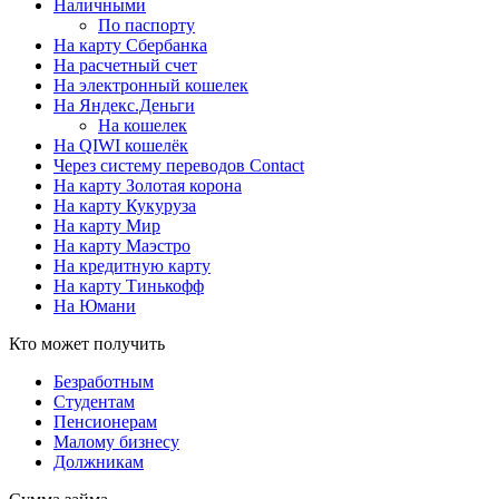
Наличными
По паспорту
На карту Сбербанка
На расчетный счет
На электронный кошелек
На Яндекс.Деньги
На кошелек
На QIWI кошелёк
Через систему переводов Contact
На карту Золотая корона
На карту Кукуруза
На карту Мир
На карту Маэстро
На кредитную карту
На карту Тинькофф
На Юмани
Кто может получить
Безработным
Студентам
Пенсионерам
Малому бизнесу
Должникам