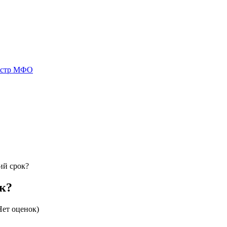
естр МФО
кий срок?
ок?
ет оценок)