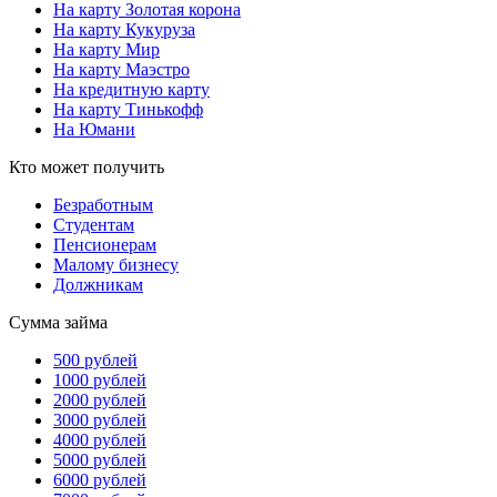
На карту Золотая корона
На карту Кукуруза
На карту Мир
На карту Маэстро
На кредитную карту
На карту Тинькофф
На Юмани
Кто может получить
Безработным
Студентам
Пенсионерам
Малому бизнесу
Должникам
Сумма займа
500 рублей
1000 рублей
2000 рублей
3000 рублей
4000 рублей
5000 рублей
6000 рублей