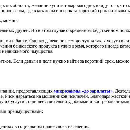
удоспособности, желание купить товар выгодно, ввиду того, что 
рос о том, где взять деньги в срок за короткий срок на лояльн
, можно:
льных друзей. Но в этом случае о временном бедственном полож
ыми в банке. Однако далеко не всем доступна такая услуга в с
учения банковского продукта нужно время, которого иногда катас
и недвижимого имущества.
атков. Если деньги в долг нужно найти за короткий срок, мож
компаний, предоставляющих
микрозаймы «до зарплаты»
. Деяте
. Риск нарваться на мошенников исключен. Благодаря жесткой 
му их услуги стали действительно удобными и востребованными
щими преимуществами:
енных в социальном плане слоев населения.