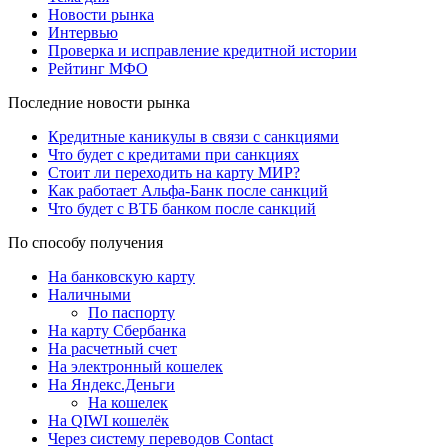
Новости рынка
Интервью
Проверка и исправление кредитной истории
Рейтинг МФО
Последние новости рынка
Кредитные каникулы в связи с санкциями
Что будет с кредитами при санкциях
Стоит ли переходить на карту МИР?
Как работает Альфа-Банк после санкций
Что будет с ВТБ банком после санкций
По способу получения
На банковскую карту
Наличными
По паспорту
На карту Сбербанка
На расчетный счет
На электронный кошелек
На Яндекс.Деньги
На кошелек
На QIWI кошелёк
Через систему переводов Contact