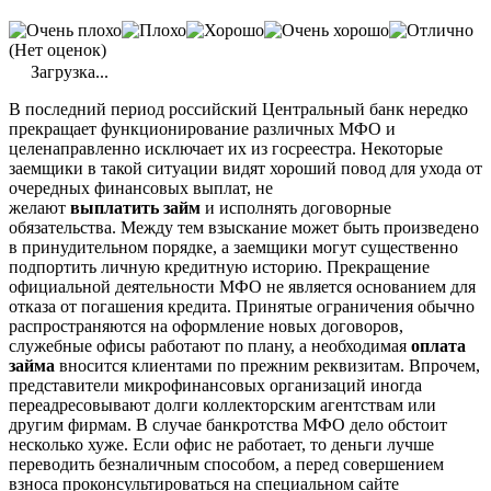
(Нет оценок)
Загрузка...
В последний период российский Центральный банк нередко
прекращает функционирование различных
МФО
и
целенаправленно исключает их из госреестра. Некоторые
заемщики в такой ситуации видят хороший повод для ухода от
очередных финансовых выплат, не
желают
выплатить
займ
и исполнять договорные
обязательства. Между тем взыскание может быть произведено
в принудительном порядке, а заемщики могут существенно
подпортить личную кредитную историю. Прекращение
официальной деятельности
МФО
не является основанием для
отказа от погашения кредита. Принятые ограничения обычно
распространяются на оформление новых договоров,
служебные офисы работают по плану, а необходимая
оплата
займа
вносится клиентами по прежним реквизитам. Впрочем,
представители
микрофинансовых
организаций иногда
переадресовывают долги коллекторским агентствам или
другим фирмам. В случае банкротства
МФО
дело обстоит
несколько хуже. Если офис не работает, то деньги лучше
переводить безналичным способом, а перед совершением
взноса проконсультироваться на специальном сайте