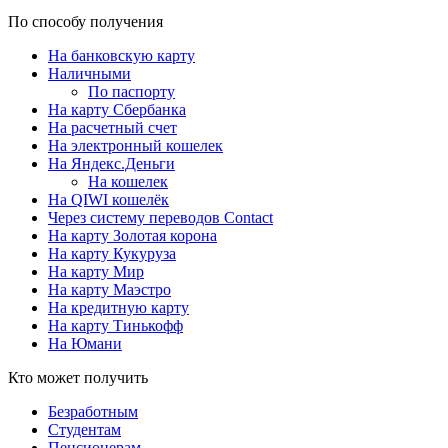
По способу получения
На банковскую карту
Наличными
По паспорту
На карту Сбербанка
На расчетный счет
На электронный кошелек
На Яндекс.Деньги
На кошелек
На QIWI кошелёк
Через систему переводов Contact
На карту Золотая корона
На карту Кукуруза
На карту Мир
На карту Маэстро
На кредитную карту
На карту Тинькофф
На Юмани
Кто может получить
Безработным
Студентам
Пенсионерам