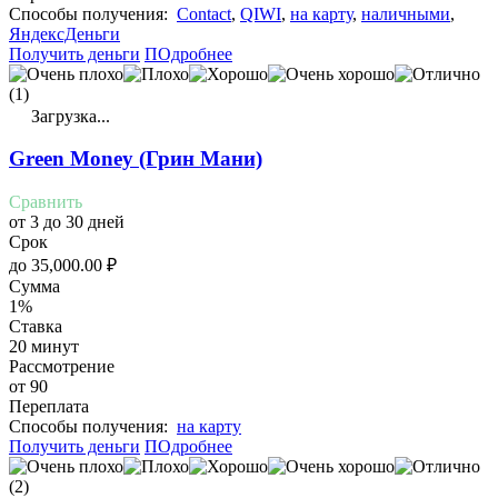
Cпособы получения:
Contact
,
QIWI
,
на карту
,
наличными
,
ЯндексДеньги
Получить деньги
ПОдробнее
(1)
Загрузка...
Green Money (Грин Мани)
Сравнить
от 3 до 30 дней
Срок
до
35,000.00
₽
Сумма
1%
Ставка
20 минут
Рассмотрение
от 90
Переплата
Cпособы получения:
на карту
Получить деньги
ПОдробнее
(2)