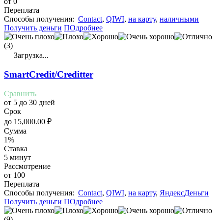
от 0
Переплата
Cпособы получения:
Contact
,
QIWI
,
на карту
,
наличными
Получить деньги
ПОдробнее
(3)
Загрузка...
SmartCredit/Creditter
Сравнить
от 5 до 30 дней
Срок
до
15,000.00
₽
Сумма
1%
Ставка
5 минут
Рассмотрение
от 100
Переплата
Cпособы получения:
Contact
,
QIWI
,
на карту
,
ЯндексДеньги
Получить деньги
ПОдробнее
(9)