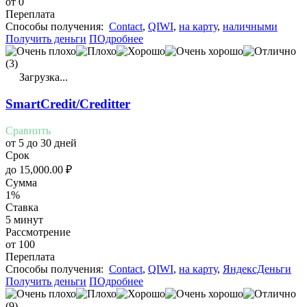
от 0
Переплата
Cпособы получения:
Contact
,
QIWI
,
на карту
,
наличными
Получить деньги
ПОдробнее
(3)
Загрузка...
SmartCredit/Creditter
Сравнить
от 5 до 30 дней
Срок
до
15,000.00
₽
Сумма
1%
Ставка
5 минут
Рассмотрение
от 100
Переплата
Cпособы получения:
Contact
,
QIWI
,
на карту
,
ЯндексДеньги
Получить деньги
ПОдробнее
(9)