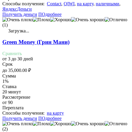
Cпособы получения:
Contact
,
QIWI
,
на карту
,
наличными
,
ЯндексДеньги
Получить деньги
ПОдробнее
(1)
Загрузка...
Green Money (Грин Мани)
Сравнить
от 3 до 30 дней
Срок
до
35,000.00
₽
Сумма
1%
Ставка
20 минут
Рассмотрение
от 90
Переплата
Cпособы получения:
на карту
Получить деньги
ПОдробнее
(2)