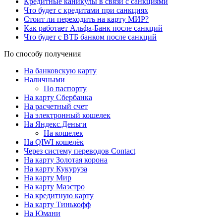
Кредитные каникулы в связи с санкциями
Что будет с кредитами при санкциях
Стоит ли переходить на карту МИР?
Как работает Альфа-Банк после санкций
Что будет с ВТБ банком после санкций
По способу получения
На банковскую карту
Наличными
По паспорту
На карту Сбербанка
На расчетный счет
На электронный кошелек
На Яндекс.Деньги
На кошелек
На QIWI кошелёк
Через систему переводов Contact
На карту Золотая корона
На карту Кукуруза
На карту Мир
На карту Маэстро
На кредитную карту
На карту Тинькофф
На Юмани