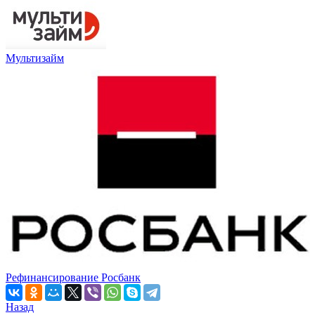
Мультизайм
Рефинансирование Росбанк
Назад