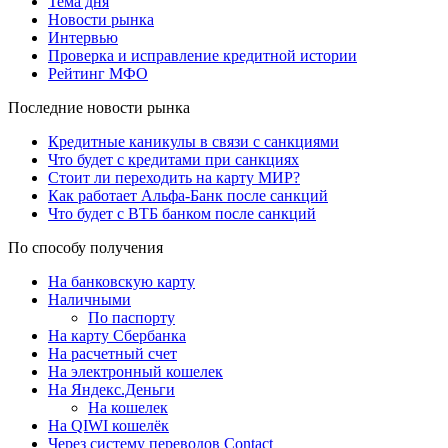
Тема дня
Новости рынка
Интервью
Проверка и исправление кредитной истории
Рейтинг МФО
Последние новости рынка
Кредитные каникулы в связи с санкциями
Что будет с кредитами при санкциях
Стоит ли переходить на карту МИР?
Как работает Альфа-Банк после санкций
Что будет с ВТБ банком после санкций
По способу получения
На банковскую карту
Наличными
По паспорту
На карту Сбербанка
На расчетный счет
На электронный кошелек
На Яндекс.Деньги
На кошелек
На QIWI кошелёк
Через систему переводов Contact