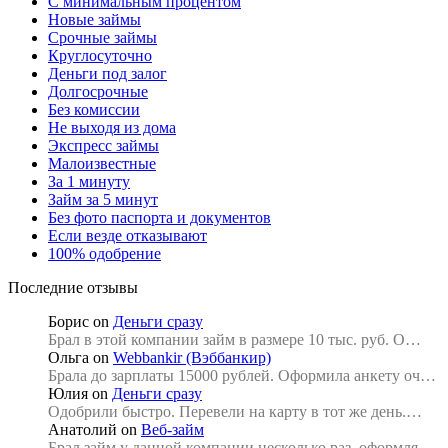
С минимальным процентом
Новые займы
Срочные займы
Круглосуточно
Деньги под залог
Долгосрочные
Без комиссии
Не выходя из дома
Экспресс займы
Малоизвестные
За 1 минуту
Займ за 5 минут
Без фото паспорта и документов
Если везде отказывают
100% одобрение
Последние отзывы
Борис
on
Деньги сразу
Брал в этой компании займ в размере 10 тыс. руб. О…
Ольга
on
Webbankir (Вэббанкир)
Брала до зарплаты 15000 рублей. Оформила анкету оч…
Юлия
on
Деньги сразу
Одобрили быстро. Перевели на карту в тот же день.…
Анатолий
on
Веб-займ
Брал займ у данной компании несколько раз, оформля…