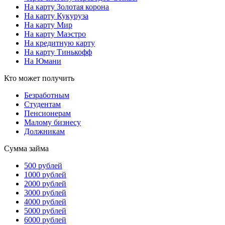
На карту Золотая корона
На карту Кукуруза
На карту Мир
На карту Маэстро
На кредитную карту
На карту Тинькофф
На Юмани
Кто может получить
Безработным
Студентам
Пенсионерам
Малому бизнесу
Должникам
Сумма займа
500 рублей
1000 рублей
2000 рублей
3000 рублей
4000 рублей
5000 рублей
6000 рублей